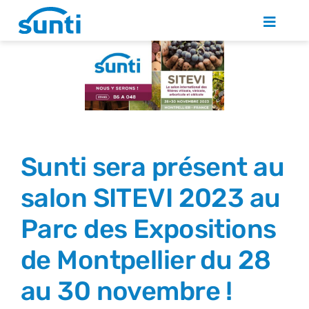
Skip
to
Toggle
Naviga
content
QUI SOMMES NOUS ?
SOLUTIONS PHOTOVOLTAÏQUES
ACTUALITÉS
Sunti sera présent au
salon SITEVI 2023 au
NOUS REJOINDRE
Parc des Expositions
CONTACT
de Montpellier du 28
au 30 novembre !