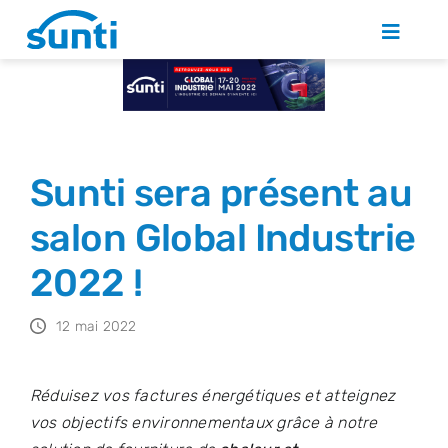
Skip
to
Toggle
Naviga
content
QUI SOMMES NOUS ?
SOLUTIONS PHOTOVOLTAÏQUES
Sunti sera présent au
ACTUALITÉS
salon Global Industrie
2022 !
NOUS REJOINDRE
12 mai 2022
CONTACT
Réduisez vos factures énergétiques et atteignez
vos objectifs environnementaux grâce à notre