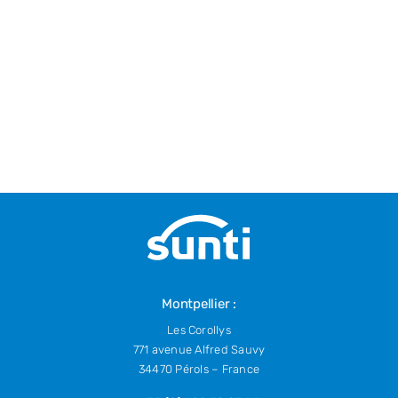
Montpellier :
Les Corollys
771 avenue Alfred Sauvy
34470 Pérols – France