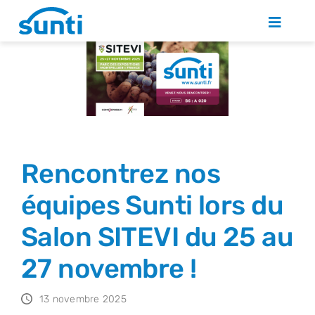
Skip
to
Toggle
Naviga
content
QUI SOMMES NOUS ?
SOLUTIONS PHOTOVOLTAÏQUES
ACTUALITÉS
Rencontrez nos
équipes Sunti lors du
NOUS REJOINDRE
Salon SITEVI du 25 au
CONTACT
27 novembre !
13 novembre 2025