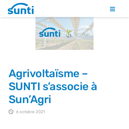
Skip
to
Toggle
Naviga
content
QUI SOMMES NOUS ?
SOLUTIONS PHOTOVOLTAÏQUES
ACTUALITÉS
Agrivoltaïsme –
SUNTI s’associe à
NOUS REJOINDRE
Sun’Agri
CONTACT
6 octobre 2021